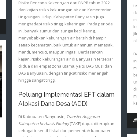
Risiko Bencana Kekeringan dari BNPB tahun 2022
t
dan kajian risiko kekurangan air dari Kementerian
d
Lingkungan Hidup, Kabupaten Banyuasin juga
m
menghadapi risiko tinggi kekeringan. Pada periode
k
ini, banyak sumur dan sungai kecil kering,
Ji
menyebabkan kekurangan air bersih di hampir
o
setiap kecamatan, baik untuk air minum, memasak,
mandi, mencuci, maupun irigasi. Berdasarkan
D
kajian, risiko kekurangan air di Banyuasin tersebar
i
di dua dari empat zona utama, yaitu DAS Musi dan
m
DAS Banyuasin, dengan tingkat risiko menengah
b
hingga sangat tinggi.
u
d
Peluang Implementasi EFT dalam
m
Alokasi Dana Desa (ADD)
k
Di Kabupaten Banyuasin,
Transfer Anggaran
Kabupaten berbasis Ekologi
(TAKE) dapat diterapkan
sebagai insentif fiskal dari pemerintah kabupaten