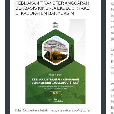
KEBIJAKAN TRANSFER ANGGARAN
K
BERBASIS KINERJA EKOLOGI (TAKE)
P
DI KABUPATEN BANYUASIN
b
s
k
m
pu
U
T
E
m
K
W
A
k
P
B
Pilar Nusantara telah menyelesaikan
policy brief
B