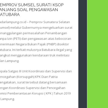
EMPROV SUMSEL SURATI KSOP
ANJANG SOAL PENGAWASAN
ATUBARA
adarlampung.co.id – Pemprov Sumatera Selatan
Sumsel) melalui Gubernurnya mengeluarkan surat
enanggulangan permasalahan Penambangan
anpa Izin (PETI) dan pengawasan atas kebocoran
enerimaan Negara Bukan Pajak (PNBP) disektor
atubara. Ini terkait mulusnya Batubara ilegal yang
iangkut menggunakan kendaraan truk melintasi
alan Lampung.
epala Satgas III Unit Koordinasi dan Supervisi dan
encegahan (Korsupgah) KPK Dian Patria
engatakan, surat tersebut datang bersamaan
engan Koordinasi Supervisi dan Pencegahan
omisi Pemberantasan Korupsi ( KPK ) Tahun 2019
i Lampung.