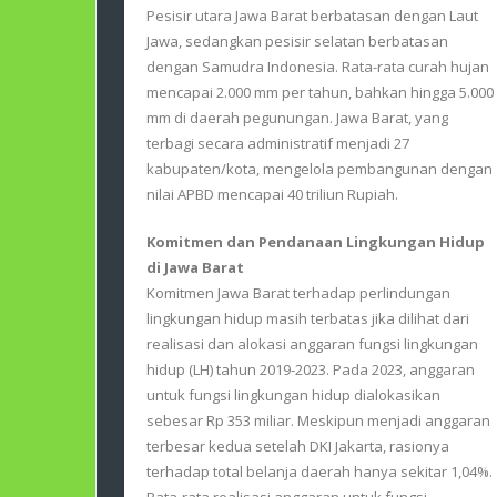
Pesisir utara Jawa Barat berbatasan dengan Laut
Jawa, sedangkan pesisir selatan berbatasan
dengan Samudra Indonesia. Rata-rata curah hujan
mencapai 2.000 mm per tahun, bahkan hingga 5.000
mm di daerah pegunungan. Jawa Barat, yang
terbagi secara administratif menjadi 27
kabupaten/kota, mengelola pembangunan dengan
nilai APBD mencapai 40 triliun Rupiah.
Komitmen dan Pendanaan Lingkungan Hidup
di Jawa Barat
Komitmen Jawa Barat terhadap perlindungan
lingkungan hidup masih terbatas jika dilihat dari
realisasi dan alokasi anggaran fungsi lingkungan
hidup (LH) tahun 2019-2023. Pada 2023, anggaran
untuk fungsi lingkungan hidup dialokasikan
sebesar Rp 353 miliar. Meskipun menjadi anggaran
terbesar kedua setelah DKI Jakarta, rasionya
terhadap total belanja daerah hanya sekitar 1,04%.
Rata-rata realisasi anggaran untuk fungsi