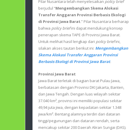
Pilar Nusantara telah menyelesaikan
policy brief
berjudul “
Mengembangkan Skema Alokasi
Transfer Anggaran Provinsi Berbasis Ekologi
di Provinsi Jawa Barat
.” Pilar Nusantara berharap
bahwa
policy brief
ini dapat mendukung konsep
penerapan skema TAPE di Provinsi Jawa Barat.
Untuk melihat hasil lengkap dari
policy brief
ini,
silakan akses tautan berikut ini:
Mengembangkan
Skema Alokasi Transfer Anggaran Provinsi
Berbasis Ekologi di Provinsi Jawa Barat
.
Provinsi Jawa Barat
Jawa Barat terletak di bagian barat Pulau Jawa,
berbatasan dengan Provinsi DKI Jakarta, Banten,
dan Jawa Tengah. Dengan luas wilayah sekitar
37.040 km², provinsi ini memiliki populasi sekitar
49,94 juta jiwa, dengan kepadatan sekitar 1.348
jiwa/km². Bentang alamnya terdiri dari dataran
tinggi/pegunungan dan dataran rendah, serta
mencakup sekitar 200 Daerah Aliran Sungai (DAS).