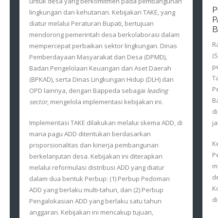
untuk desa yang berkomitmen pada pembangunan
P
lingkungan dan kehutanan. Kebijakan TAKE, yang
P
diatur melalui Peraturan Bupati, bertujuan
B
mendorong pemerintah desa berkolaborasi dalam
R
mempercepat perbaikan sektor lingkungan. Dinas
(
Pemberdayaan Masyarakat dan Desa (DPMD),
p
Badan Pengelolaan Keuangan dan Aset Daerah
T
(BPKAD), serta Dinas Lingkungan Hidup (DLH) dan
P
OPD lainnya, dengan Bappeda sebagai
leading
B
sector
, mengelola implementasi kebijakan ini.
d
j
Implementasi TAKE dilakukan melalui skema ADD, di
mana pagu ADD ditentukan berdasarkan
K
proporsionalitas dan kinerja pembangunan
P
berkelanjutan desa. Kebijakan ini diterapkan
m
melalui reformulasi distribusi ADD yang diatur
d
dalam dua bentuk Perbup: (1) Perbup Pedoman
K
ADD yang berlaku multi-tahun, dan (2) Perbup
d
Pengalokasian ADD yang berlaku satu tahun
anggaran. Kebijakan ini mencakup tujuan,