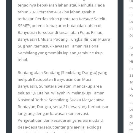
U
terjadinya kebakaran lahan atau karhutla. Pada
m
tahun 2023, tercatat 439,2 ha lahan gambut
s
terbakar. Berdasarkan pantauan
hotspot
Satelit
b
SSMFP, potensi kebakaran hutan dan lahan di
i
Banyuasin tersebar di kecamatan Pulau Rimau,
b
Banyuasin I, Muara Padang, Tungkal Ilir, dan Muara
Sugihan, termasuk kawasan Taman Nasional
S
Sembilang yang memiliki lapisan gambut cukup
u
tebal.
H
m
Bentang alam Sendang (Sembilang-Dangku) yang
s
meliputi Kabupaten Banyuasin dan Musi
a
Banyuasin, Sumatera Selatan, mencakup area
H
seluas 1,6 juta ha. Wilayah ini melingkupi Taman
K
Nasional Berbak Sembilang, Suaka Margasatwa
s
Bentayan, Dangku, serta 21 desa yang berbatasan
p
langsung dengan kawasan konservasi.
d
Pengetahuan dan kesadaran generasi muda di
p
desa-desa tersebut tentang nilai-nilai ekologis
t