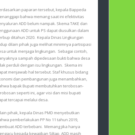
erdasarkan paparan tersebut, kepala Bappeda
enanggapi bahwa memang saat ini efektivitas
enyaluran ADD belum nampak. Skema TAKE dan
enggunaan ADD untuk PS dapat diusulkan dalam
erbup ditahun 2020. Kepala Dinas Lingkungan
idup dilain pihak juga melihat minimnya partisipasi
esa untuk menjaga lingkungan. Sebagai contoh,
anyaknya sampah dipedesaan bukti bahwa desa
idak perduli dengan isu lingkungan. Skema ini
apat menjawab hal tersebut. Staf khusus bidang
konomi dan pembangunan juga menambahkan,
ahwa bapak Bupati membutuhkan terobosan-
erobosan seperti ini, agar visi dan misi bupati
apat tercapai melalui desa.
ilain pihak, kepala Dinas PMD menyebutkan
ahwa pemberlakukan PP No 11 tahun 2019,
embuat ADD terbebani. Memang jika hanya
engacu kepada kewajiban Siltap, ADD masih