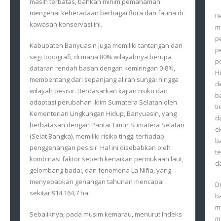
masih terbatas, bahkan minim pemahaman
mengenai keberadaan berbagai flora dan fauna di
B
kawasan konservasi ini.
m
p
Kabupaten Banyuasin juga memiliki tantangan dari
p
segi topografi, di mana 80% wilayahnya berupa
p
dataran rendah basah dengan kemiringan 0-8%,
H
membentang dari sepanjang aliran sungai hingga
d
wilayah pesisir. Berdasarkan kajian risiko dan
b
adaptasi perubahan iklim Sumatera Selatan oleh
t
Kementerian Lingkungan Hidup, Banyuasin, yang
d
berbatasan dengan Pantai Timur Sumatera Selatan
e
(Selat Bangka), memiliki risiko tinggi terhadap
b
penggenangan pesisir. Hal ini disebabkan oleh
t
kombinasi faktor seperti kenaikan permukaan laut,
d
gelombang badai, dan fenomena La Niña, yang
menyebabkan genangan tahunan mencapai
D
sekitar 914.164,7 ha.
b
m
Sebaliknya, pada musim kemarau, menurut Indeks
m