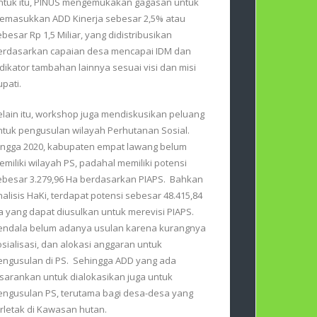
ntuk itu, PINUS mengemukakan gagasan untuk
emasukkan ADD Kinerja sebesar 2,5% atau
ebesar Rp 1,5 Miliar, yang didistribusikan
erdasarkan capaian desa mencapai IDM dan
ndikator tambahan lainnya sesuai visi dan misi
upati.
elain itu, workshop juga mendiskusikan peluang
ntuk pengusulan wilayah Perhutanan Sosial.
ingga 2020, kabupaten empat lawang belum
emiliki wilayah PS, padahal memiliki potensi
ebesar 3.279,96 Ha berdasarkan PIAPS. Bahkan
nalisis HaKi, terdapat potensi sebesar 48.415,84
a yang dapat diusulkan untuk merevisi PIAPS.
endala belum adanya usulan karena kurangnya
osialisasi, dan alokasi anggaran untuk
engusulan di PS. Sehingga ADD yang ada
isarankan untuk dialokasikan juga untuk
engusulan PS, terutama bagi desa-desa yang
erletak di Kawasan hutan.