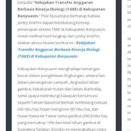
berjudul “
Kebijakan Transfer Anggaran
L
Berbasis Kinerja Ekologi (TAKE) di Kabupaten
M
Banyuasin
.” Pilar Nusantara berharap bahwa
p
policy brief
ini dapat mendukung konsep
o
penerapan skema TAKE di Kabupaten Banyuasin.
Untuk melihat hasil lengkap dari
policy brief
ini,
W
silakan akses tautan berikut ini :
Kebijakan
e
Transfer Anggaran Berbasis Kinerja Ekologi
A
(TAKE) di Kabupaten Banyuasin
.
t
m
Kabupaten Banyuasin menghadapi tantangan
R
besar dalam pengelolaan lingkungan, antara lain
m
dalam penanganan sampah, degradasi lahan
k
gambut, kebakaran hutan dan lahan (karhutla),
b
serta upaya melindungi kawasan konservasi
s
seperti Taman Nasional Berbak Sembilang (seluas
m
202 ribu ha), hutan mangrove (87 ribu ha), dan
I
Hutan Rawa Air Tawar serta gambut (295,8 ribu ha),
m
yang mencakup 13% dari total lahan gambut di
Sumatera Selatan. Kondisi ini meningkatkan risiko