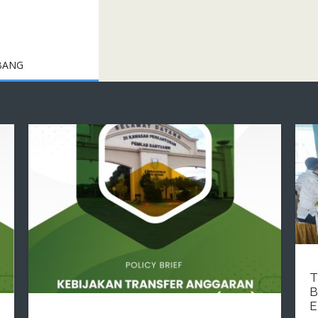
G
BANG
T
B
E