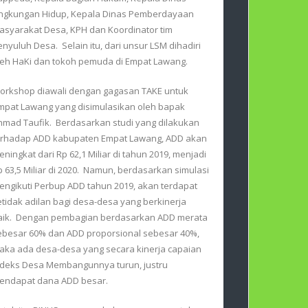
ingkungan Hidup, Kepala Dinas Pemberdayaan
asyarakat Desa, KPH dan Koordinator tim
enyuluh Desa. Selain itu, dari unsur LSM dihadiri
leh HaKi dan tokoh pemuda di Empat Lawang.
orkshop diawali dengan gagasan TAKE untuk
mpat Lawang yang disimulasikan oleh bapak
hmad Taufik. Berdasarkan studi yang dilakukan
erhadap ADD kabupaten Empat Lawang, ADD akan
eningkat dari Rp 62,1 Miliar di tahun 2019, menjadi
p 63,5 Miliar di 2020. Namun, berdasarkan simulasi
engikuti Perbup ADD tahun 2019, akan terdapat
etidak adilan bagi desa-desa yang berkinerja
aik. Dengan pembagian berdasarkan ADD merata
ebesar 60% dan ADD proporsional sebesar 40%,
aka ada desa-desa yang secara kinerja capaian
ndeks Desa Membangunnya turun, justru
endapat dana ADD besar.