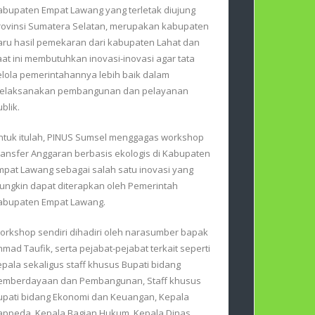
abupaten Empat Lawang yang terletak diujung
rovinsi Sumatera Selatan, merupakan kabupaten
aru hasil pemekaran dari kabupaten Lahat dan
aat ini membutuhkan inovasi-inovasi agar tata
elola pemerintahannya lebih baik dalam
elaksanakan pembangunan dan pelayanan
blik.
ntuk itulah, PINUS Sumsel menggagas workshop
ransfer Anggaran berbasis ekologis di Kabupaten
mpat Lawang sebagai salah satu inovasi yang
ungkin dapat diterapkan oleh Pemerintah
abupaten Empat Lawang.
orkshop sendiri dihadiri oleh narasumber bapak
hmad Taufik, serta pejabat-pejabat terkait seperti
epala sekaligus staff khusus Bupati bidang
emberdayaan dan Pembangunan, Staff khusus
upati bidang Ekonomi dan Keuangan, Kepala
appeda, Kepala Bagian Hukum, Kepala Dinas