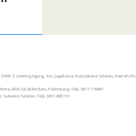
 RT. 3/RW. 5, Lenteng Agung, Kec. Jagakarsa, Kota Jakarta Selatan, Daerah K
era, Blok G6, Bukit Baru, Palembang. Telp. 0811-718481
r, Sulawesi Selatan, Telp. 0411-885110