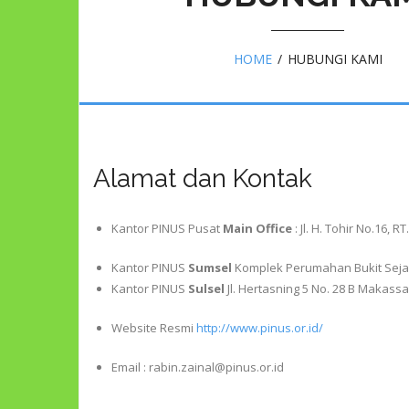
HOME
/
HUBUNGI KAMI
Alamat dan Kontak
Kantor PINUS Pusat
Main Office
: Jl. H. Tohir No.16,
Kantor PINUS
Sumsel
Komplek Perumahan Bukit Sejaht
Kantor PINUS
Sulsel
Jl. Hertasning 5 No. 28 B Makassa
Website Resmi
http://www.pinus.or.id/
Email : rabin.zainal@pinus.or.id