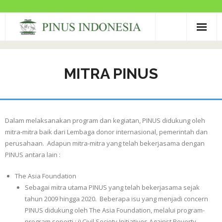
PROFIL PINUS
MITRA PINUS
BERITA PINUS
PROGRAM & KEGIATAN
PRODUK
Dalam melaksanakan program dan kegiatan, PINUS didukung oleh
mitra-mitra baik dari Lembaga donor internasional, pemerintah dan
MITRA PINUS
perusahaan. Adapun mitra-mitra yang telah bekerjasama dengan
PINUS antara lain :
FILE PINUS
The Asia Foundation
GALLERY
Sebagai mitra utama PINUS yang telah bekerjasama sejak
tahun 2009 hingga 2020. Beberapa isu yang menjadi concern
HUBUNGI KAMI
PINUS didukung oleh The Asia Foundation, melalui program-
program seperti : i) Civil Society Initiatives Against Poverty