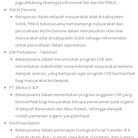
juga didukung sharing professional fee dari tim PINUS.
AQUA Danone
Beroperasi dalam wilayah masyarakat adat di kabupaten
Solok, PINUS bekerjasama mendampingi masyarakat dan
perusahaan AQUA Danone dalam merumuskan nilai-nilai
masyarakat adat di kabupaten Solok sebagai rekomendasi
untuk perusahaan dalam operasinya.
JOB Pertamina – Talisman
Bekerjasama dalam merumuskan program CSR dan
menentukan stakeholder serta kelompok masyarakat terkena
dampak operasi, yang bertujuan agar program CSR bermanfaat
bagi masyarakat terdampak.
PT. Medco E & P
Bekerjasama dalam menentukan program unggulan CSR yang
bermanfaat bagi masyarakat, berupa penanaman padi organic
di wilayah Banyuasin dan Musi Rawas, sehingga menjadi
contoh pertanian organic yang berhasil.
Ford Foundation
Bekerjasama dalam penerapan Ecological Fiscal Transfer di 6
daerah (Aceh, Riau, Sumsel, jawa Barat, Gorontalo, dan Sulwesi