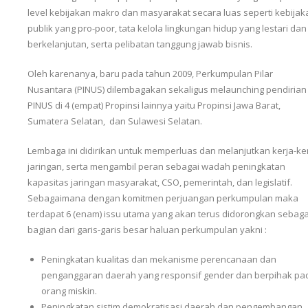
level kebijakan makro dan masyarakat secara luas seperti kebijak
publik yang pro-poor, tata kelola lingkungan hidup yang lestari dan
berkelanjutan, serta pelibatan tanggung jawab bisnis.
Oleh karenanya, baru pada tahun 2009, Perkumpulan Pilar
Nusantara (PINUS) dilembagakan sekaligus melaunching pendirian
PINUS di 4 (empat) Propinsi lainnya yaitu Propinsi Jawa Barat,
Sumatera Selatan, dan Sulawesi Selatan.
Lembaga ini didirikan untuk memperluas dan melanjutkan kerja-ke
jaringan, serta mengambil peran sebagai wadah peningkatan
kapasitas jaringan masyarakat, CSO, pemerintah, dan legislatif.
Sebagaimana dengan komitmen perjuangan perkumpulan maka
terdapat 6 (enam) issu utama yang akan terus didorongkan sebaga
bagian dari garis-garis besar haluan perkumpulan yakni :
Peningkatan kualitas dan mekanisme perencanaan dan
penganggaran daerah yang responsif gender dan berpihak pa
orang miskin.
Peningkatan sistim demokratisasi daerah dan pengembangan