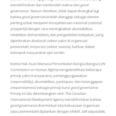
mendefinisikan dan membedah makna dari
good
governance
. Namun demikian, tidak dapat disangkal lagi
bahwa
good governance
telah dianggap sebagai elemen
penting untuk menjamin kesejahteraan nasional (
national
prosperity
) dengan cara meningkatkan akuntabilitas,
reliabilitas (kehandalan), dan pengambilan kebijakan, yang
diperkirakan diseluruh sektor yakni di organisasi
pemerintah, korporasi (sektor swasta), bahkan dalam
kelompok masyarakat sipil sendiri.
Komisi Hak Asasi Manusia Perserikatan Bangsa-Bangsa (
UN
Commission on Human Rights
) mengidentifikasi beberapa
prinsip yakni transparansi, pertanggungjawaban
(
responsibility
), akuntabilitas, partisipasi, dan ketanggapan
(responsiveness)
sebagai prinsip kunci
good governance
.
Prinsip ini lalu dikembangkan oleh
The Canadian
International Development Agency
mendefinisikan bahwa
good governance
dicerminkan bila kekuasaan organisasi
(atau pemerintah) dijalankan dengan efektif, adil (
equitable
),