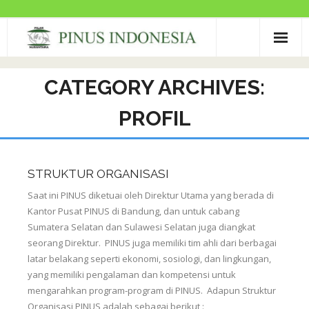
PROFIL PINUS
CATEGORY ARCHIVES:
BERITA PINUS
PROFIL
PROGRAM & KEGIATAN
PRODUK
STRUKTUR ORGANISASI
MITRA PINUS
Saat ini PINUS diketuai oleh Direktur Utama yang berada di
Kantor Pusat PINUS di Bandung, dan untuk cabang
FILE PINUS
Sumatera Selatan dan Sulawesi Selatan juga diangkat
seorang Direktur. PINUS juga memiliki tim ahli dari berbagai
GALLERY
latar belakang seperti ekonomi, sosiologi, dan lingkungan,
yang memiliki pengalaman dan kompetensi untuk
HUBUNGI KAMI
mengarahkan program-program di PINUS. Adapun Struktur
Organisasi PINUS adalah sebagai berikut :