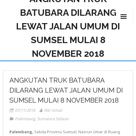
BATUBARA DILARANG
LEWAT JALAN UMUM DI
PROFIL PINUS
SUMSEL MULAI 8
BERITA PINUS
NOVEMBER 2018
PROGRAM & KEGIATAN
PRODUK
ANGKUTAN TRUK BATUBARA
MITRA PINUS
DILARANG LEWAT JALAN UMUM DI
FILE PINUS
SUMSEL MULAI 8 NOVEMBER 2018
07/11/2018
Riki Ismail
GALLERY
Palembang
,
Sumatera Selatan
HUBUNGI KAMI
Palembang,
Sekda Provinsi Sumsel, Nasrun Umar di Ruang