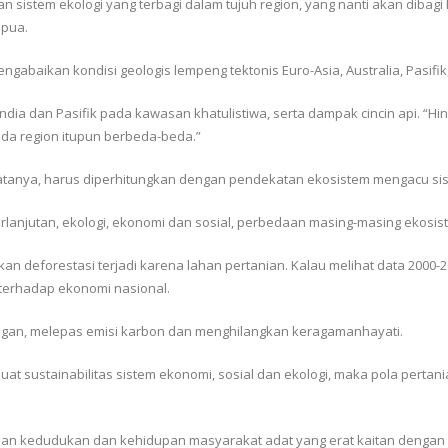
istem ekologi yang terbagi dalam tujuh region, yang nanti akan dibagi l
apua.
abaikan kondisi geologis lempeng tektonis Euro-Asia, Australia, Pasifik,
ndia dan Pasifik pada kawasan khatulistiwa, serta dampak cincin api. “Hi
a region itupun berbeda-beda.”
katanya, harus diperhitungkan dengan pendekatan ekosistem mengacu s
lanjutan, ekologi, ekonomi dan sosial, perbedaan masing-masing ekosist
aikan deforestasi terjadi karena lahan pertanian. Kalau melihat data 200
terhadap ekonomi nasional.
ngkungan, melepas emisi karbon dan menghilangkan keragamanhayati.
sustainabilitas sistem ekonomi, sosial dan ekologi, maka pola pertani
nan kedudukan dan kehidupan masyarakat adat yang erat kaitan dengan hut