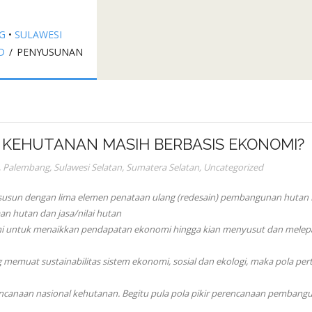
G
•
SULAWESI
D
/
PENYUSUNAN
KEHUTANAN MASIH BERBASIS EKONOMI?
,
Palembang
,
Sulawesi Selatan
,
Sumatera Selatan
,
Uncategorized
susun dengan lima elemen penataan ulang (redesain) pembangunan hutan I
n hutan dan jasa/nilai hutan
mi untuk menaikkan pendapatan ekonomi hingga kian menyusut dan melep
muat sustainabilitas sistem ekonomi, sosial dan ekologi, maka pola perta
encanaan nasional kehutanan. Begitu pula pola pikir perencanaan pembang