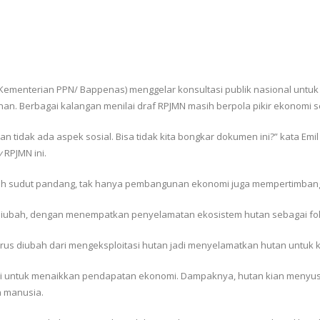
ementerian PPN/ Bappenas) menggelar konsultasi publik nasional unt
an. Berbagai kalangan menilai draf RPJMN masih berpola pikir ekonomi 
dan tidak ada aspek sosial. Bisa tidak kita bongkar dokumen ini?” kata Em
y
RPJMN ini.
 sudut pandang, tak hanya pembangunan ekonomi juga mempertimbangk
s diubah, dengan menempatkan penyelamatan ekosistem hutan sebagai foku
rus diubah dari mengeksploitasi hutan jadi menyelamatkan hutan untuk 
nomi untuk menaikkan pendapatan ekonomi. Dampaknya, hutan kian menyu
 manusia.