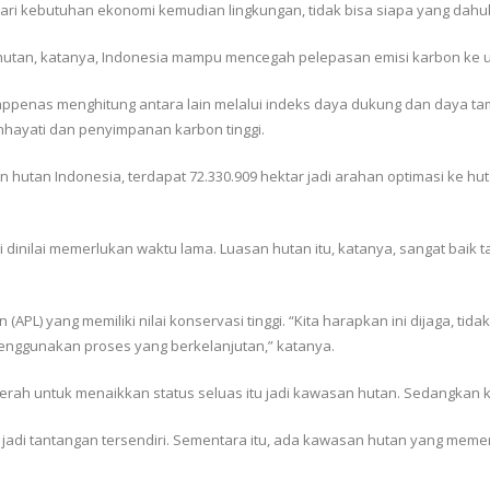
t dari kebutuhan ekonomi kemudian lingkungan, tidak bisa siapa yang dahul
 hutan, katanya, Indonesia mampu mencegah pelepasan emisi karbon ke 
ppenas menghitung antara lain melalui indeks daya dukung dan daya t
hayati dan penyimpanan karbon tinggi.
tan Indonesia, terdapat 72.330.909 hektar jadi arahan optimasi ke hutan
ni dinilai memerlukan waktu lama. Luasan hutan itu, katanya, sangat baik 
n (APL) yang memiliki nilai konservasi tinggi. “Kita harapkan ini dijaga, t
menggunakan proses yang berkelanjutan,” katanya.
h untuk menaikkan status seluas itu jadi kawasan hutan. Sedangkan ka
jadi tantangan tersendiri. Sementara itu, ada kawasan hutan yang memerl