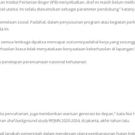
n Institut Pertanian Bogor (IPB) menyebutkan, draf ini masih belum meliha
iabel utama. Ini selalu diasumsikan sebagai parameter pendukung,” katany
 pemetaan sosial. Padahal, dalam penyusunan program atau kegiatan pe
a ini.
ja di semua lembaga dipaksa mencapai
outcome
padahal kerja yang sesungg
hasilan biasa tidak menyatakaan kenyaataan keberhasilan di lapangan.
alam penetapan perencanaan nasional kehutanan.
ta pencaharian, juga memberikan warisan generasi ke depan,” kata Nur 
aran
draf background study
RPJMN 2020-2024, di Jakarta, akhir tahun lalu.
jadi langkah pemerintah dalam mendesain ulang pembangunan hutan Indone