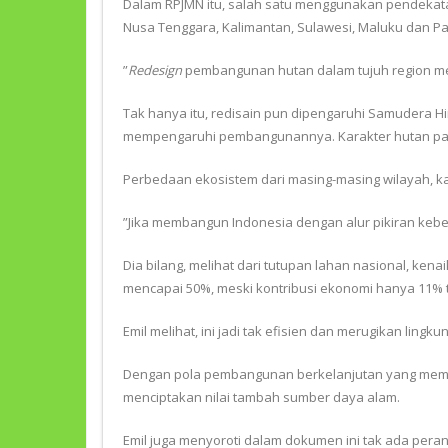
Dalam RPJMN itu, salah satu menggunakan pendekatan s
Nusa Tenggara, Kalimantan, Sulawesi, Maluku dan P
”
Redesign
pembangunan hutan dalam tujuh region meng
Tak hanya itu, redisain pun dipengaruhi Samudera Hi
mempengaruhi pembangunannya. Karakter hutan pad
Perbedaan ekosistem dari masing-masing wilayah, 
”Jika membangun Indonesia dengan alur pikiran keber
Dia bilang, melihat dari tutupan lahan nasional, ken
mencapai 50%, meski kontribusi ekonomi hanya 11% 
Emil melihat, ini jadi tak efisien dan merugikan li
Dengan pola pembangunan berkelanjutan yang memuat 
menciptakan nilai tambah sumber daya alam.
Emil juga menyoroti dalam dokumen ini tak ada pera