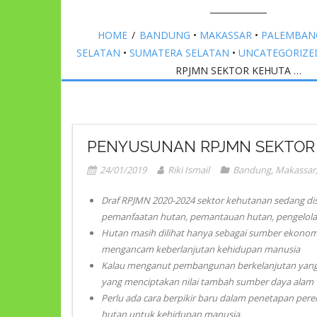
HOME
/
BANDUNG
•
MAKASSAR
•
PALEMBAN
SELATAN
•
SUMATERA SELATAN
•
UNCATEGORIZE
RPJMN SEKTOR KEHUTA …
PENYUSUNAN RPJMN SEKTOR 
24/01/2019
Riki Ismail
Bandung
,
Makassar
Draf RPJMN 2020-2024 sektor kehutanan sedang di
pemanfaatan hutan, pemantauan hutan, pengelolaa
Hutan masih dilihat hanya sebagai sumber ekono
mengancam keberlanjutan kehidupan manusia
Kalau menganut pembangunan berkelanjutan yang me
yang menciptakan nilai tambah sumber daya alam
Perlu ada cara berpikir baru dalam penetapan per
hutan untuk kehidupan manusia.