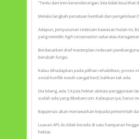
”Tentu dari tren kecenderungan, kita tidak bisa liha
Melalui langkah penataan kembali dan pengelolaan
Adapun, penyusunan redesain kawasan hutan ini, Ba
yang memiliki
high conservation value
atau keragaman
Berdasarkan draf masterplan redesain pembangunan hu
berubah fungsi.
Kalau dihadapkan pada pilihan rehabilitasi, proses i
sosial konflik masih sangat kecil, bahkan tak ada.
Dia bilang, ada 7,4 juta hektar alokasi penggunaan lai
sudah ada yang dibebani izin. Kalaupun iya, harus 
Bappenas akan menawarkan kepada pemerintah daera
Luasan APL itu tidak berada di satu hamparan hingga 
hektar.