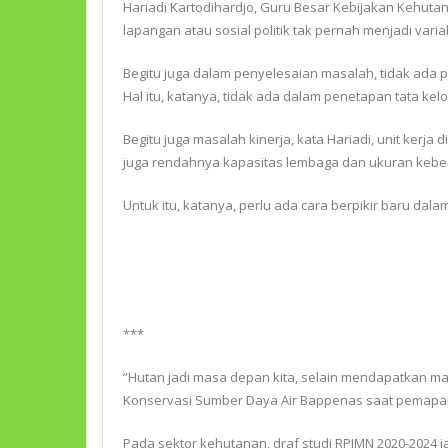
Hariadi Kartodihardjo, Guru Besar Kebijakan Kehutana
lapangan atau sosial politik tak pernah menjadi var
Begitu juga dalam penyelesaian masalah, tidak ada
Hal itu, katanya, tidak ada dalam penetapan tata kelol
Begitu juga masalah kinerja, kata Hariadi, unit ker
juga rendahnya kapasitas lembaga dan ukuran keber
Untuk itu, katanya, perlu ada cara berpikir baru d
***
”Hutan jadi masa depan kita, selain mendapatkan ma
Konservasi Sumber Daya Air Bappenas saat pemap
Pada sektor kehutanan, draf studi RPJMN 2020-2024 