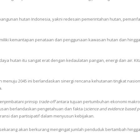
bangunan hutan Indonesia, yakni redesain pemerintahan hutan, pemanf
 memiliki kemantapan penataan dan penggunaan kawasan hutan dan hing
daya hutan itu sangat erat dengan kedaulatan pangan, energi dan air. K
enuju 2045 ini berlandaskan sinergi rencana kehutanan tingkat nasio
a.
menjembatani prinsip
trade-off
antara tujuan pertumbuhan ekonomi makro 
usan berlandaskan pengetahuan dan fakta (
science and evidence based p
ansi dan partisipatif dalam menyusun kebijakan.
 sekarang akan berkurang mengingat jumlah penduduk bertambah hingga 