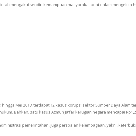
emerintah mengakui sendiri kemampuan masyarakat adat dalam mengelola h
K hingga Mei 2018, terdapat 12 kasus korupsi sektor Sumber Daya Alam t
kum. Bahkan, satu kasus Azmun Ja’far kerugian negara mencapai Rp1,2 t
dministrasi pemerintahan, juga persoalan kelembagaan, yakni, keterbuka