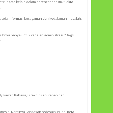
t ruh tata kelola dalam perencanaan itu. ”Fakta
a.
rlu ada informasi keragaman dan kedalaman masalah.
uhnya hanya untuk capaian administrasi. ”Begitu
”
Hygiawati Rahayu, Direktur Kehutanan dan
sia. Nantinya, landasan redesain ini jadi peta