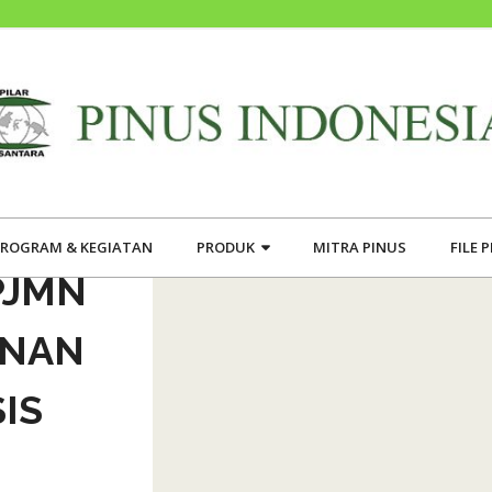
ROGRAM & KEGIATAN
PRODUK
MITRA PINUS
FILE 
PJMN
ANAN
IS