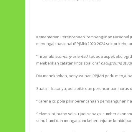
Kementerian Perencanaan Pembangunan Nasional (K
menengah nasional (RPJMN) 2020-2024 sektor kehutan
”Ini terlalu
economy oriented
, tak ada aspek ekologi 
memberikan catatan kritis soal draf
background stud
Dia menekankan, penyusunan RPJMN perlu mengubah
Saat ini, katanya, pola pikir dan perencanaan haru
”Karena itu pola pikir perencanaan pembangunan ha
Selama ini, hutan selalu jadi sebagai sumber eko
suhu bumi dan mengancam keberlanjutan kehidupan